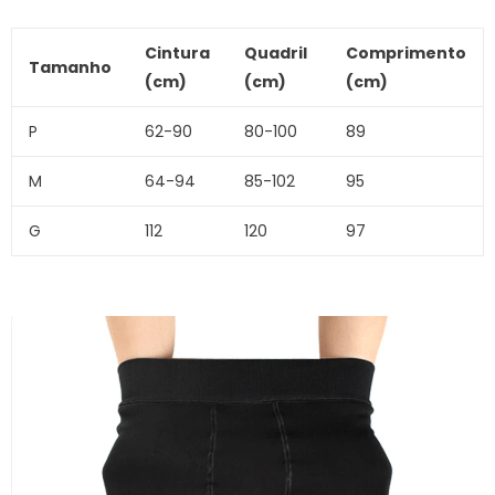
Cintura
Quadril
Comprimento
Tamanho
(cm)
(cm)
(cm)
P
62-90
80-100
89
M
64-94
85-102
95
G
112
120
97