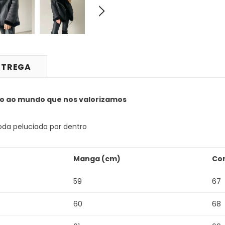
NTREGA
o ao mundo que nos valorizamos
toda peluciada por dentro
Manga (cm)
Co
59
67
60
68