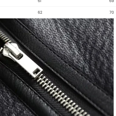
61
69
62
70