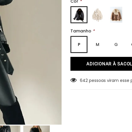
Cor
*
Tamanho
*
P
M
G
642
pessoas viram esse 