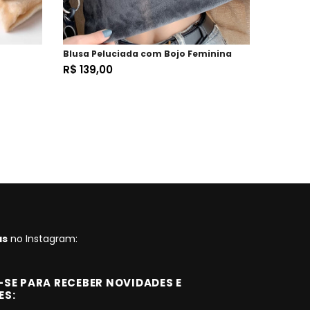
Blusa Peluciada com Bojo Feminina
Suéter 
R$ 139,00
R$ 287
as
no Instagram:
SE PARA RECEBER NOVIDADES E
ES: