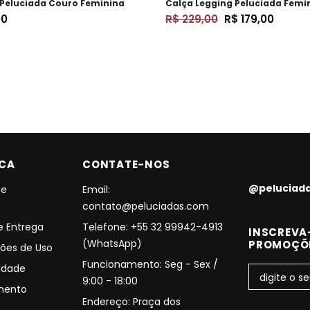
Peluciada Couro Feminina
Calça Legging Peluciada Femi
00
R$ 229,00
R$ 179,00
ICA
CONTATE-NOS
@peluciad
 e
Email:
contato@peluciadas.com
 e Entrega
Telefone: +55 32 99942-4913
INSCREVA-
(WhatsApp)
PROMOÇÕ
ões de Uso
Funcionamento: Seg - Sex /
cidade
9:00 - 18:00
amento
Endereço: Praça dos