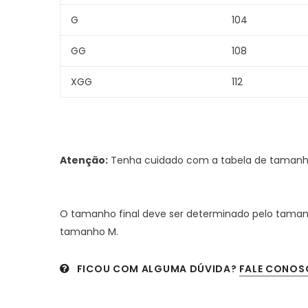
G
104
GG
108
XGG
112
Atenção:
Tenha cuidado com a tabela de tamanhos
O tamanho final deve ser determinado pelo taman
tamanho M.
FICOU COM ALGUMA DÚVIDA?
FALE CONOS