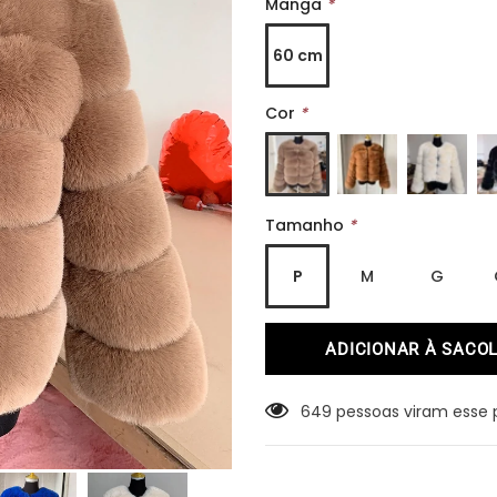
Manga
*
60 cm
Cor
*
Tamanho
*
P
M
G
649
pessoas viram esse 