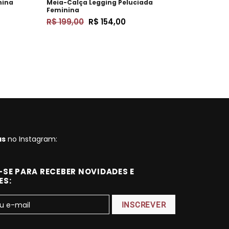
nina
Meia-Calça Legging Peluciada
Blusa P
Feminina
R$ 139,
R$ 199,00
R$ 154,00
as
no Instagram:
SE PARA RECEBER NOVIDADES E
ES: