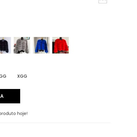
GG
XGG
produto hoje!