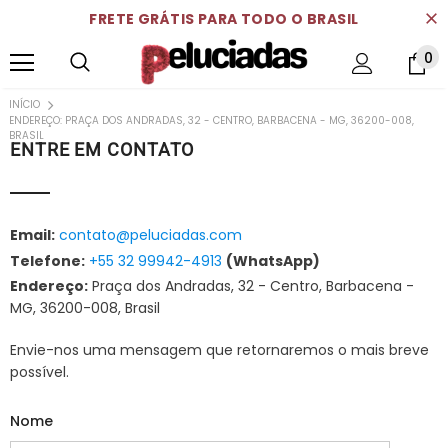
FRETE GRÁTIS PARA TODO O BRASIL
0
INÍCIO
ENDEREÇO: PRAÇA DOS ANDRADAS, 32 - CENTRO, BARBACENA - MG, 36200-008,
BRASIL
ENTRE EM CONTATO
Email:
contato@peluciadas.com
Telefone:
+55 32 99942-4913
(WhatsApp)
Endereço:
Praça dos Andradas, 32 - Centro, Barbacena -
MG, 36200-008, Brasil
Envie-nos uma mensagem que retornaremos o mais breve
possível.
Nome