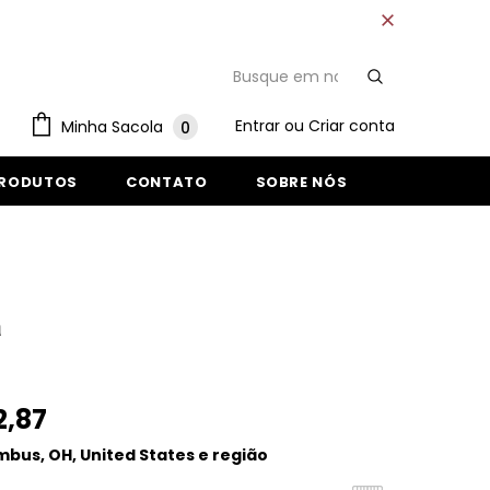
Entrar
ou
Criar conta
Minha Sacola
0
PRODUTOS
CONTATO
SOBRE NÓS
a
2,87
bus, OH, United States e região