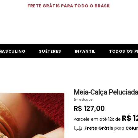
FRETE GRÁTIS PARA TODO O BRASIL
MASCULINO
SUÉTERES
INFANTIL
TODOS OS 
Meia-Calça Peluciad
Em estoque
R$ 127,00
R$ 1
Parcele em até
12x de
Frete Grátis
para
Colum