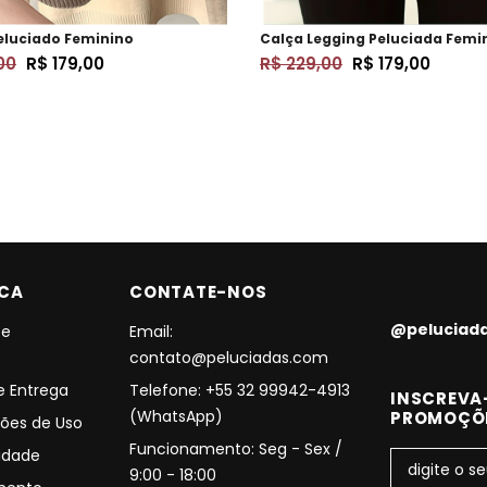
eluciado Feminino
Calça Legging Peluciada Femi
00
R$ 179,00
R$ 229,00
R$ 179,00
ICA
CONTATE-NOS
@peluciad
 e
Email:
contato@peluciadas.com
 e Entrega
Telefone: +55 32 99942-4913
INSCREVA-
(WhatsApp)
PROMOÇÕ
ões de Uso
Funcionamento: Seg - Sex /
cidade
9:00 - 18:00