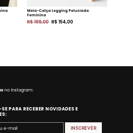
nina
Meia-Calça Legging Peluciada
Kit Meia
Feminina
R$ 119,
R$ 199,00
R$ 154,00
as
no Instagram:
SE PARA RECEBER NOVIDADES E
ES: